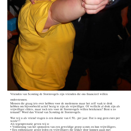
Vrienden van Scouting de Stormvogels zijn vrienden die ons financieel willen
ondersteunen.
Mensen die graag iets over hebben voor de medemens maar het zelf vaak te druk
hebben om bijvoorbeeld actief bezig te zijn als vrijwilliger. Of wellicht al druk zijn als
vrijwilliger elders, maar toch iets voor de Stormvogels willen betekenen? Bent u zo
iemand? Word dan Vriend van Scouting de Stormvogels.
Wat wij u als vriend vragen is een donatie van € 50,- per jaar. Dat is nog geen euro per
week!!!
Als tegenprestatie geven wij u:
• Voldoening van het sponsoren van een geweldige groep scouts en hun vrijwilligers.
• Een enthousiaste groep leden en vrijwilligers die lekker door kunnen gaan met